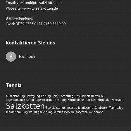
Email:
vorstand@tc-salzkotten.de
Webseite:
www.tc-salzkotten.de
Bankverbindung:
IBAN: DE29 4726 0121 9130 7779 00
Kontaktieren Sie uns
Facebook
Tennis
Auszeichnung
Bewegung
Ehrung
Feier
Förderung
Gesundheit
Herren 65
Jugendmannschaften
Jugendturnier
Kleidung
Mitgliedsbeitrag
Neumitglieder
Nikolaus
Salzkotten
Sportleistungsmedaille
Tenniscamp Salzkotten
Tennisclub
Tennis Schulung
Trainingskleidúng
Vereinsshop
Weihnachten
Weinprobe