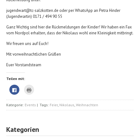
jugendwart@tc-salzkotten.de oder per WhatsApp an Petra Hinder
(Jugendwartin) 0171 / 494 90 55
Ganz Wichtig sind hier die Rückmeldungen der Kinder! Wir haben ein Fax
vom Nordpol erhalten, dass der Nikolaus wohl eine Kleinigkeit mitbringt.
Wir freuen uns auf Euch!
Mit vorweihnachtlichen Grüßen
Euer Vorstandsteam
Teilen mit:
Klick,
Klicken
um
zum
auf
Ausdrucken
Facebook
(Wird
zu
in
Kategorie:
Events
| Tags:
Feier
,
Nikolaus
,
Weihnachten
teilen
neuem
(Wird
Fenster
in
geöffnet)
neuem
Fenster
geöffnet)
Kategorien