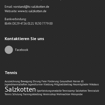
Email:
vorstand@tc-salzkotten.de
Webseite:
www.tc-salzkotten.de
Bankverbindung:
IBAN: DE29 4726 0121 9130 7779 00
Kontaktieren Sie uns
Facebook
Tennis
Auszeichnung
Bewegung
Ehrung
Feier
Förderung
Gesundheit
Herren 65
Jugendmannschaften
Jugendturnier
Kleidung
Mitgliedsbeitrag
Neumitglieder
Nikolaus
Salzkotten
Sportleistungsmedaille
Tenniscamp Salzkotten
Tennisclub
Tennis Schulung
Trainingskleidúng
Vereinsshop
Weihnachten
Weinprobe