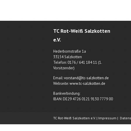
TC Rot-Weiß Salzkotten
e.V.
Hederbornstraße 1a
33154 Salzkotten
Telefon: 0176 / 641 184 11 (1.
Vorsitzender)
Email:
vorstand@tc-salzkotten.de
Webseite:
www.tc-salzkotten.de
Bankverbindung:
IBAN: DE29 4726 0121 9130 7779 00
TC Rot-Weiß Salzkotten e.V. |
Impressum
|
Datens