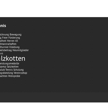
nis
ichnung
Bewegung
ng
Feier
Förderung
dheit
Herren 65
dmannschaften
dturnier
Kleidung
iedsbeitrag
Neumitglieder
aus
lzkotten
leistungsmedaille
scamp Salzkotten
sclub
Tennis Schulung
ingskleidúng
Vereinsshop
achten
Weinprobe