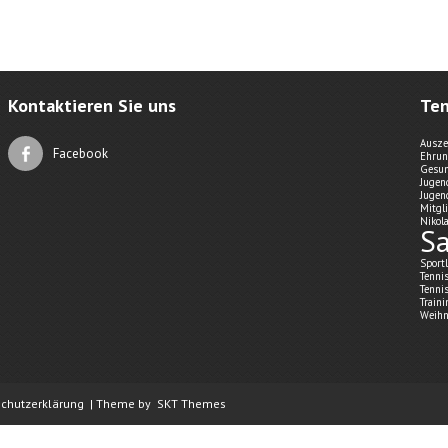
Kontaktieren Sie uns
Ten
Ausze
Facebook
Ehru
Gesun
Jugen
Jugen
Mitgl
Nikol
Sa
Sport
Tenni
Tenni
Train
Weihn
chutzerklärung
| Theme by
SKT Themes