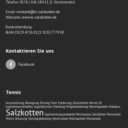
Telefon: 0176 / 641 184 11 (1. Vorsitzender)
Email:
vorstand@tc-salzkotten.de
Webseite:
www.tc-salzkotten.de
Bankverbindung:
IBAN: DE29 4726 0121 9130 7779 00
Kontaktieren Sie uns
Facebook
Tennis
Auszeichnung
Bewegung
Ehrung
Feier
Förderung
Gesundheit
Herren 65
Jugendmannschaften
Jugendturnier
Kleidung
Mitgliedsbeitrag
Neumitglieder
Nikolaus
Salzkotten
Sportleistungsmedaille
Tenniscamp Salzkotten
Tennisclub
Tennis Schulung
Trainingskleidúng
Vereinsshop
Weihnachten
Weinprobe