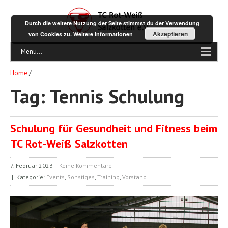
Durch die weitere Nutzung der Seite stimmst du der Verwendung
Akzeptieren
von Cookies zu.
Weitere Informationen
Menu...
Home
/
Tag: Tennis Schulung
Schulung für Gesundheit und Fitness beim
TC Rot-Weiß Salzkotten
7. Februar 2023
|
Keine Kommentare
| Kategorie:
Events
,
Sonstiges
,
Training
,
Vorstand