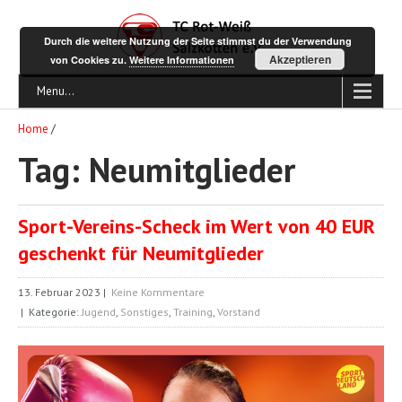
Durch die weitere Nutzung der Seite stimmst du der Verwendung
Akzeptieren
von Cookies zu.
Weitere Informationen
Menu...
Home
/
Tag: Neumitglieder
Sport-Vereins-Scheck im Wert von 40 EUR
geschenkt für Neumitglieder
13. Februar 2023
|
Keine Kommentare
| Kategorie:
Jugend
,
Sonstiges
,
Training
,
Vorstand