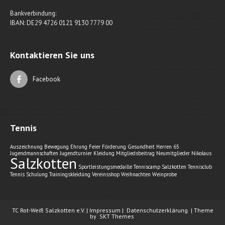
Bankverbindung:
IBAN: DE29 4726 0121 9130 7779 00
Kontaktieren Sie uns
Facebook
Tennis
Auszeichnung
Bewegung
Ehrung
Feier
Förderung
Gesundheit
Herren 65
Jugendmannschaften
Jugendturnier
Kleidung
Mitgliedsbeitrag
Neumitglieder
Nikolaus
Salzkotten
Sportleistungsmedaille
Tenniscamp Salzkotten
Tennisclub
Tennis Schulung
Trainingskleidúng
Vereinsshop
Weihnachten
Weinprobe
TC Rot-Weiß Salzkotten e.V. |
Impressum
|
Datenschutzerklärung
| Theme
by
SKT Themes