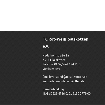
TC Rot-Weiß Salzkotten
e.V.
Hederbornstraße 1a
33154 Salzkotten
Telefon: 0176 / 641 184 11 (1.
Vorsitzender)
Email:
vorstand@tc-salzkotten.de
Webseite:
www.tc-salzkotten.de
Bankverbindung:
IBAN: DE29 4726 0121 9130 7779 00