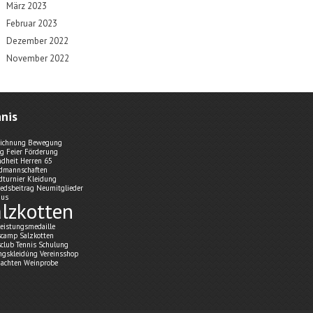
März 2023
Februar 2023
Dezember 2022
November 2022
nis
ichnung
Bewegung
ng
Feier
Förderung
dheit
Herren 65
dmannschaften
dturnier
Kleidung
iedsbeitrag
Neumitglieder
aus
lzkotten
leistungsmedaille
scamp Salzkotten
sclub
Tennis Schulung
ingskleidúng
Vereinsshop
achten
Weinprobe