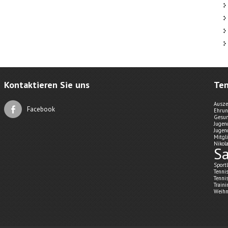
Kontaktieren Sie uns
Ten
Ausze
Facebook
Ehru
Gesun
Jugen
Jugen
Mitgl
Nikol
Sa
Sport
Tenni
Tenni
Train
Weihn