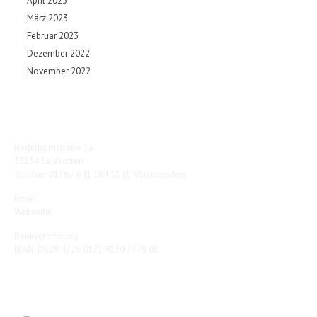
April 2023
März 2023
Februar 2023
Dezember 2022
November 2022
TC Rot-Weiß Salzkotten e.V.
Hederbornstraße 1a
33154 Salzkotten
Telefon: 0176 / 641 184 11 (1. Vorsitzender)
Email:
vorstand@tc-salzkotten.de
Webseite:
www.tc-salzkotten.de
Bankverbindung:
IBAN: DE29 4726 0121 9130 7779 00
Kontaktieren Sie uns