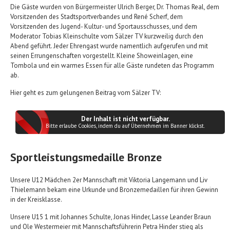
Die Gäste wurden von Bürgermeister Ulrich Berger, Dr. Thomas Real, dem
Vorsitzenden des Stadtsportverbandes und René Scherf, dem
Vorsitzenden des Jugend- Kultur- und Sportausschusses, und dem
Moderator Tobias Kleinschulte vom Sälzer TV kurzweilig durch den
Abend geführt. Jeder Ehrengast wurde namentlich aufgerufen und mit
seinen Errungenschaften vorgestellt. Kleine Showeinlagen, eine
Tombola und ein warmes Essen für alle Gäste rundeten das Programm
ab.
Hier geht es zum gelungenen Beitrag vom Sälzer TV:
Der Inhalt ist nicht verfügbar.
Bitte erlaube Cookies, indem du auf Übernehmen im Banner klickst.
Sportleistungsmedaille Bronze
Unsere U12 Mädchen 2er Mannschaft mit Viktoria Langemann und Liv
Thielemann bekam eine Urkunde und Bronzemedaillen für ihren Gewinn
in der Kreisklasse.
Unsere U15 1 mit Johannes Schulte, Jonas Hinder, Lasse Leander Braun
und Ole Westermeier mit Mannschaftsführerin Petra Hinder stieg als