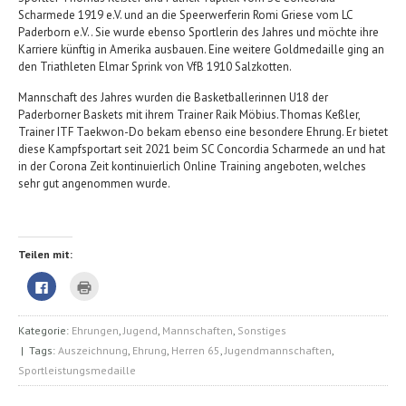
Scharmede 1919 e.V. und an die Speerwerferin Romi Griese vom LC
Paderborn e.V.. Sie wurde ebenso Sportlerin des Jahres und möchte ihre
Karriere künftig in Amerika ausbauen. Eine weitere Goldmedaille ging an
den Triathleten Elmar Sprink von VfB 1910 Salzkotten.
Mannschaft des Jahres wurden die Basketballerinnen U18 der
Paderborner Baskets mit ihrem Trainer Raik Möbius.Thomas Keßler,
Trainer ITF Taekwon-Do bekam ebenso eine besondere Ehrung. Er bietet
diese Kampfsportart seit 2021 beim SC Concordia Scharmede an und hat
in der Corona Zeit kontinuierlich Online Training angeboten, welches
sehr gut angenommen wurde.
Teilen mit:
Klick,
Klicken
um
zum
auf
Ausdrucken
Facebook
(Wird
zu
in
Kategorie:
Ehrungen
,
Jugend
,
Mannschaften
,
Sonstiges
teilen
neuem
(Wird
Fenster
| Tags:
Auszeichnung
,
Ehrung
,
Herren 65
,
Jugendmannschaften
,
in
geöffnet)
neuem
Sportleistungsmedaille
Fenster
geöffnet)