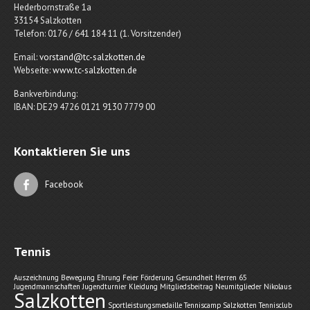
Hederbornstraße 1a
33154 Salzkotten
Telefon: 0176 / 641 184 11 (1. Vorsitzender)
Email:
vorstand@tc-salzkotten.de
Webseite:
www.tc-salzkotten.de
Bankverbindung:
IBAN: DE29 4726 0121 9130 7779 00
Kontaktieren Sie uns
Facebook
Tennis
Auszeichnung
Bewegung
Ehrung
Feier
Förderung
Gesundheit
Herren 65
Jugendmannschaften
Jugendturnier
Kleidung
Mitgliedsbeitrag
Neumitglieder
Nikolaus
Salzkotten
Sportleistungsmedaille
Tenniscamp Salzkotten
Tennisclub