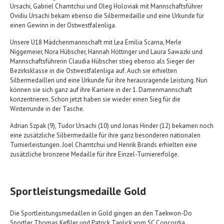
Ursachi, Gabriel Chamtchui und Oleg Holoviak mit Mannschaftsführer
Ovidiu Ursachi bekam ebenso die Silbermedaille und eine Urkunde für
einen Gewinn in der Ostwestfalenliga.
Unsere U18 Mädchenmannschaft mit Lea Emilia Scarna, Merle
Niggemeier, Nora Hübscher, Hannah Höttinger und Laura Sawazki und
Mannschaftsführerin Claudia Hübscher stieg ebenso als Sieger der
Bezirksklasse in die Ostwestfalenliga auf. Auch sie erhielten
Silbermedaillen und eine Urkunde für ihre herausragende Leistung. Nun
können sie sich ganz auf ihre Karriere in der 1. Damenmannschaft
konzentrieren. Schon jetzt haben sie wieder einen Sieg für die
Winterrunde in der Tasche.
Adrian Szpak (9), Tudor Ursachi (10) und Jonas Hinder (12) bekamen noch
eine zusätzliche Silbermedaille für ihre ganz besonderen nationalen
Turnierleistungen. Joel Chamtchui und Henrik Brands erhielten eine
zusätzliche bronzene Medaille für ihre Einzel-Turniererfolge.
Sportleistungsmedaille Gold
Die Sportleistungsmedaillen in Gold gingen an den Taekwon-Do
Sportler Thomas Keßler und Patrick Taplick vom SC Concordia