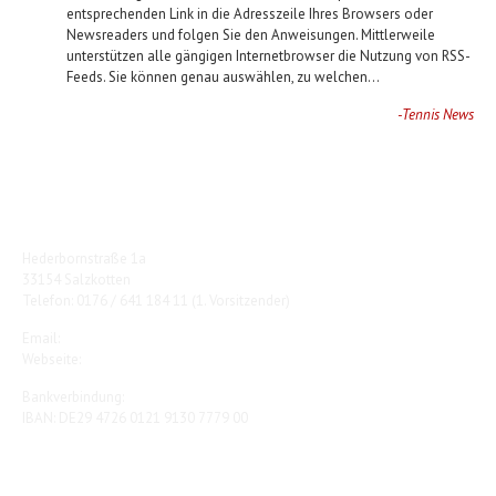
entsprechenden Link in die Adresszeile Ihres Browsers oder
Newsreaders und folgen Sie den Anweisungen. Mittlerweile
unterstützen alle gängigen Internetbrowser die Nutzung von RSS-
Feeds. Sie können genau auswählen, zu welchen...
-Tennis News
TC Rot-Weiß Salzkotten e.V.
Hederbornstraße 1a
33154 Salzkotten
Telefon: 0176 / 641 184 11 (1. Vorsitzender)
Email:
vorstand@tc-salzkotten.de
Webseite:
www.tc-salzkotten.de
Bankverbindung:
IBAN: DE29 4726 0121 9130 7779 00
Kontaktieren Sie uns